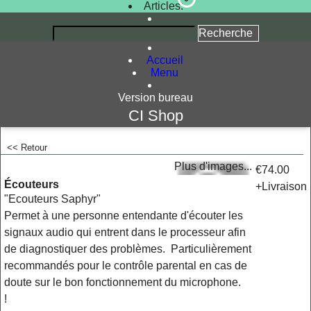
Articles:
Accueil
Menu
Version bureau
CI Shop
<< Retour
<!-- MakeFullWidth0 --><!-- MakeFullWidth1 --><!-- MakeFullWidth2 --><!-- MakeFullWidth3 --><!-- MakeFullWidth4 --><!-- MakeFullWidth5 --><!-- MakeFullWidth6 --><!-- MakeFullWidth7 --><!-- MakeFullWidth8 --><!-- MakeFullWidth9 --><!-- MakeFullWidth10 --><!-- MakeFullWidth11 --><!-- MakeFullWidth12 --><!-- MakeFullWidth13 --><!-- MakeFullWidth14 --><!-- MakeFullWidth15 --><!-- MakeFullWidth16 --><!-- MakeFullWidth17 --><!-- MakeFullWidth18 --><!-- MakeFullWidth19 -->
Plus d'images...
€74.00
Écouteurs
+Livraison
"Ecouteurs Saphyr"
Permet à une personne entendante d'écouter les
signaux audio qui entrent dans le processeur afin
de diagnostiquer des problèmes. Particulièrement
recommandés pour le contrôle parental en cas de
doute sur le bon fonctionnement du microphone.
!