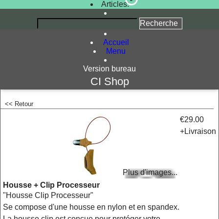
Articles:
Accueil
Menu
Version bureau
CI Shop
<< Retour
<!-- MakeFullWidth0 --><!-- MakeFullWidth1 --><!-- MakeFullWidth2 --><!-- MakeFullWidth3 --><!-- MakeFullWidth4 --><!-- MakeFullWidth5 --><!-- MakeFullWidth6 --><!-- MakeFullWidth7 --><!-- MakeFullWidth8 --><!-- MakeFullWidth9 --><!-- MakeFullWidth10 --><!-- MakeFullWidth11 --><!-- MakeFullWidth12 --><!-- MakeFullWidth13 --><!-- MakeFullWidth14 --><!-- MakeFullWidth15 --><!-- MakeFullWidth16 --><!-- MakeFullWidth17 --><!-- MakeFullWidth18 --><!-- MakeFullWidth19 -->
€29.00
+Livraison
Plus d'images...
Housse + Clip Processeur
"Housse Clip Processeur"
Se compose d'une housse en nylon et en spandex.
La housse clip est conçue pour protéger votre