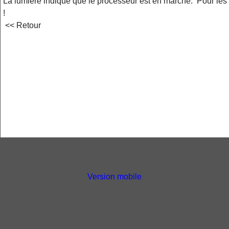
La lumière indique que le processeur est en marche. Pour les 
!
<< Retour
Version mobile
Powered by
ShopFactory