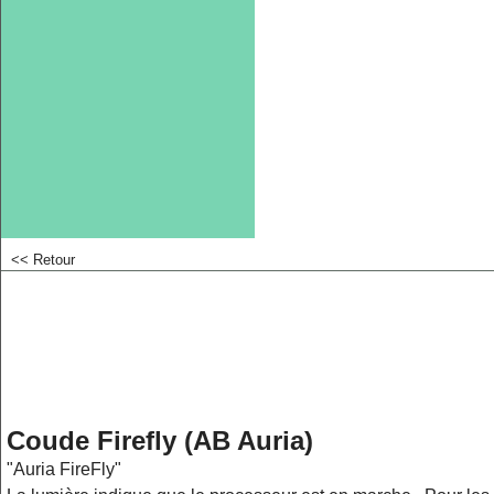
<< Retour
Coude Firefly (AB Auria)
"Auria FireFly"