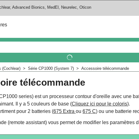
chlear, Advanced Bionics, MedEl, Neurelec, Oticon
ires
 (Cochlear)
>
Série CP1000 (System 7)
>
Accessoire télécommande
oire télécommande
CP1000 series) est un processeur contour d'oreille avec une bat
mant. Il y a 5 couleurs de base (
Cliquez ici pour le coloris
).
rtiment pour 2 batteries (
675 Extra
ou
675 C
) ou une batterie r
e (remote assistant) vous permet de modifier les paramètres d