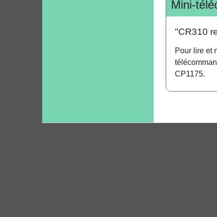
Mini-tél
"CR310 re
Pour lire et
télécommand
CP1175.