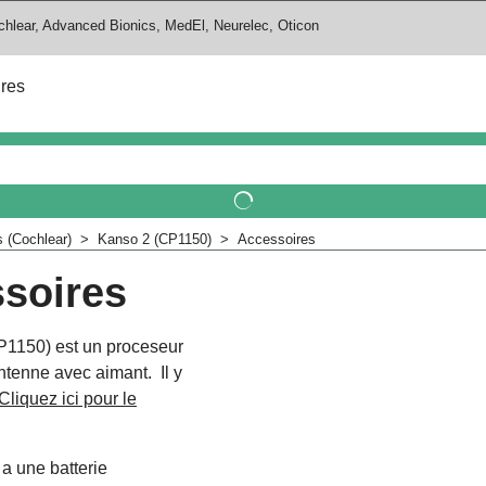
chlear, Advanced Bionics, MedEl, Neurelec, Oticon
ires
 (Cochlear)
>
Kanso 2 (CP1150)
>
Accessoires
soires
P1150) est un proceseur
antenne avec aimant. Il y
Cliquez ici pour le
a une batterie