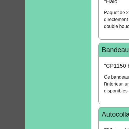
"Halo"
Paquet de 2 
directement
double bouc
Bandeau 
"CP1150 
Ce bandeau 
l'intérieur,
disponibles e
Autocoll