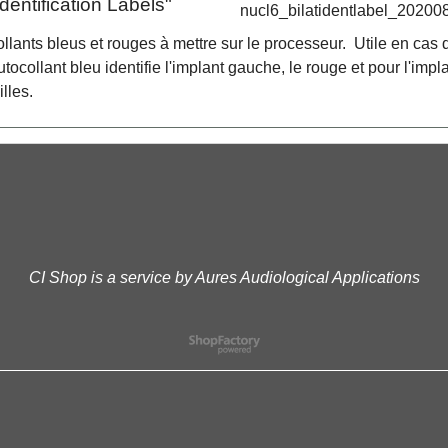
Identification Labels"
ollants bleus et rouges à mettre sur le processeur. Utile en cas 
utocollant bleu identifie l'implant gauche, le rouge et pour l'impl
illes.
CI Shop is a service by Aures Audiological Applications
Boutique en ligne créés
avec le logiciel
eCommerce ShopFactory