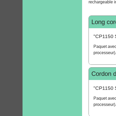
rechargeable i
Long cor
"CP1150 S
Paquet avec 
processeur)
Cordon d
"CP1150 S
Paquet avec 
processeur)