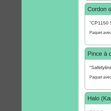
Cordon d
"CP1150 Sa
Paquet avec
Pince à 
"Safetylin
Paquet avec
Halo (Ka