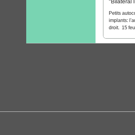
"Bilateral 
Petits autoc
implants: l'a
droit. 15 feu