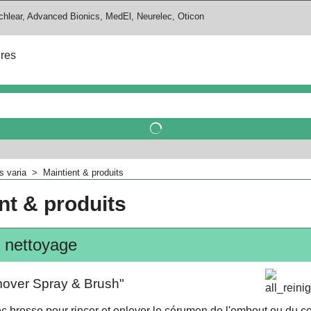
chlear, Advanced Bionics, MedEl, Neurelec, Oticon
ires
s varia
>
Maintient & produits
nt & produits
 nettoyage
over Spray & Brush"
c brosse pour rincer et enlever le cérumen de l'embout ou du 