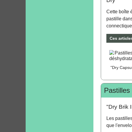
Dry
Cette boîte 
pastille dan
connectiqu
Ces articl
"Dry Capsu
Pastilles
"Dry Brik I
Les pastille
que l'envelo