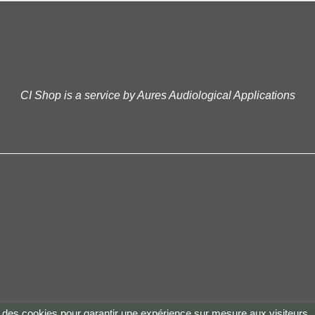
CI Shop is a service by Aures Audiological Applications
Boutique en ligne créés
avec le logiciel
eCommerce ShopFactory
se des cookies pour garantir une expérience sur mesure aux visiteurs.