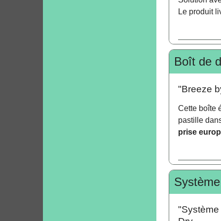
Le produit li
Boît de 
"Breeze b
Cette boîte 
pastille dan
prise europ
Système 
"Système 