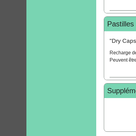
Pastille
"Dry Caps
Recharge de
Peuvent être
Supplém